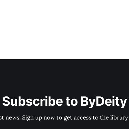
Lag (2013:610)
Lag (199
Lag (2008:934)
Subscribe to ByDeity
Lag (2013:610)
g (1994:579)
st news. Sign up now to get access to the librar