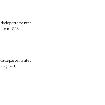
ndra stycket
ifter
nadsdepartementet
 t.o.m. SFS
: Fulltext
Lag (2016:961)
20:476)
adsdepartementet
vrig text:
FSR
, varje