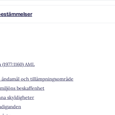
lag (2000:764)
estämmelser
Lag (2013:610)
)
:1543)
010:1225)
g (2009:870)
 (1977:1160) AML
Lag (2013:610)
s ändamål och tillämpningsområde
smiljöns beskaffenhet
Lag (2013:610)
nna skyldigheter
Lag (2013:610)
Lag (2009:8
Lag (2010:1543)
ndiganden