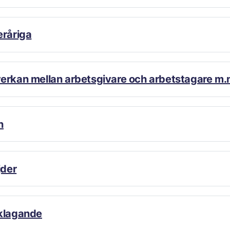
g (1994:579)
eråriga
erkan mellan arbetsgivare och arbetstagare m.
)
Lag (1991:677)
n
Lag (2002:585)
003:365)
jder
Lag (2003:365)
klagande
La