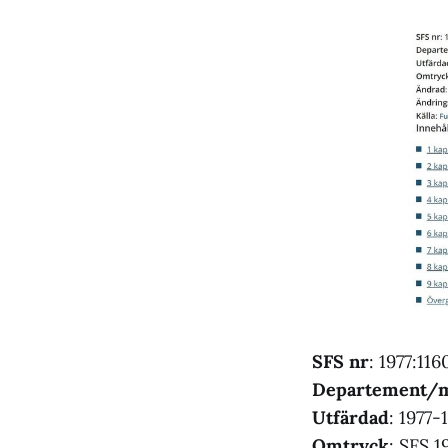
SFS nr
: 1977:116
Departement/m
Utfärdad
: 1977-
Omtryck
: SFS 1