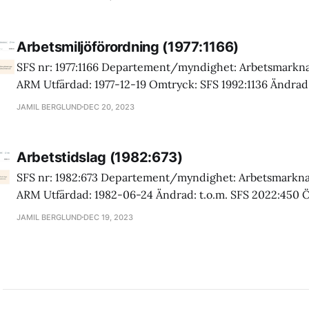
(Regeringskansliet) 1 § Arbetsmiljöverket får meddela 1. föreskrifter om
anteckningar om jourtid, övertid och mertid enligt 11 § a
arbetstidslagen (1982:673), samt 2. de ytterligare föreskr
Arbetsmiljöförordning (1977:1166)
SFS nr: 1977:1166 Departement/myndighet: Arbetsmark
ARM Utfärdad: 1977-12-19 Omtryck: SFS 1992:1136 Ändrad:
2018:938 Ändringsregister: SFSR (Regeringskansliet) Källa
JAMIL BERGLUND
DEC 20, 2023
Lag (20
(Regeringskansliet) 1 § Utöver de bestämmelser som anges i 1 kap. 2 c §
arbetsmiljölagen (1977:1160) ska 2 kap. 4-6 §§, 7 § första
Arbetstidslag (1982:673)
SFS nr: 1982:673 Departement/myndighet: Arbetsmarkn
Lag (2008:934)
Lag (2013:610)
ARM Utfärdad: 1982-06-24 Ändrad: t.o.m. SFS 2022:450 Ö
Lag (2013:610)
Rättelseblad 2005:165 har iakttagits. Ändringsregister: S
JAMIL BERGLUND
DEC 19, 2023
(Regeringskansliet) Källa: Fulltext (Regeringskansliet) Tillämpningsområde 1
§ Denna lag gäller, med de inskränkningar som anges i 2 §
verksamhet där arbetstagare utför arbete