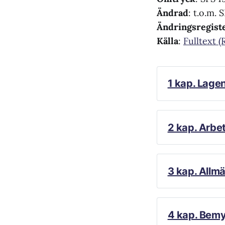
Ändrad
: t.o.m.
Ändringsregist
Källa
:
Fulltext (
1 kap. Lage
1 §
2 kap. Arbe
2 §
1 §
3 kap. Allm
1 §
4 kap. Bem
1 a §