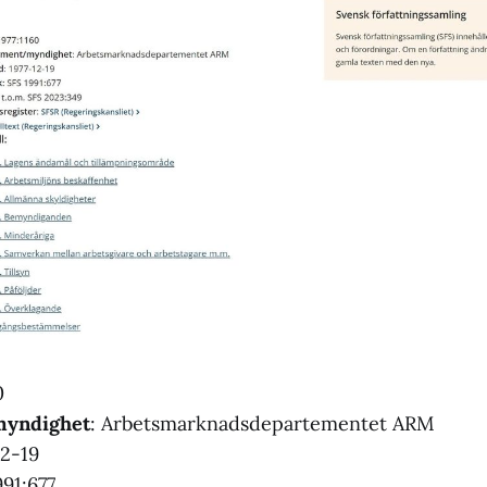
0
yndighet
: Arbetsmarknadsdepartementet ARM
12-19
991:677