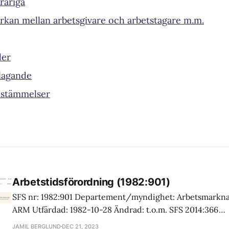
råriga
Lag (2000:7
Lag (2013:610)
rkan mellan arbetsgivare och arbetstagare m.m.
Lag (2013:610)
der
)
Lag (2013:610)
lagande
ft
stämmelser
 (2003:365)
Lag (2010:
Lag (2019:614)
Lag (2013:610)
Arbetstidsförordning (1982:901)
SFS nr: 1982:901 Departement/myndighet: Arbetsmarkn
ARM Utfärdad: 1982-10-28 Ändrad: t.o.m. SFS 2014:366
Ändringsregister: SFSR (Regeringskansliet) Källa: Fulltext
JAMIL BERGLUND
DEC 21, 2023