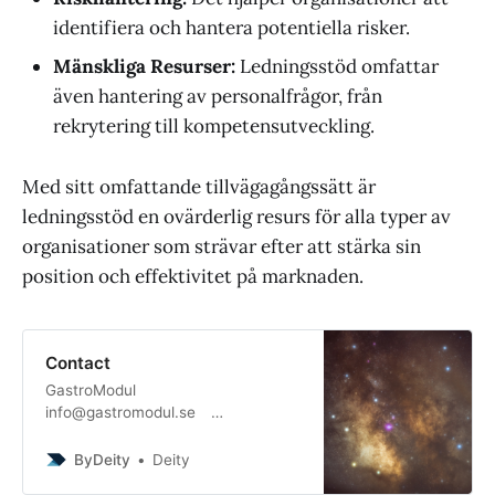
identifiera och hantera potentiella risker.
Mänskliga Resurser:
Ledningsstöd omfattar
även hantering av personalfrågor, från
rekrytering till kompetensutveckling.
Med sitt omfattande tillvägagångssätt är
ledningsstöd en ovärderlig resurs för alla typer av
organisationer som strävar efter att stärka sin
position och effektivitet på marknaden.
Contact
GastroModul
info@gastromodul.se
https://gastromodul.se +(46) 35 -
10 69 33 Deity Solutions
ByDeity
Deity
post@deitysolutions.se