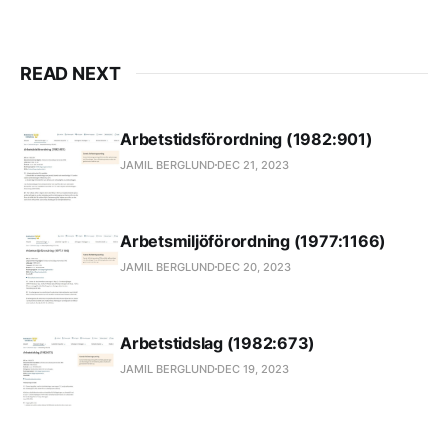
https://deitysolutions.se +(46) 35
- 10 33 69 Deity Consulting
post@deityconsulting.no
https://deityconsulting.no +(47)
READ NEXT
33 99 40 80 Deity post@deity.no
https://deity.no
Arbetstidsförordning (1982:901)
JAMIL BERGLUND
DEC 21, 2023
Arbetsmiljöförordning (1977:1166)
JAMIL BERGLUND
DEC 20, 2023
Arbetstidslag (1982:673)
JAMIL BERGLUND
DEC 19, 2023