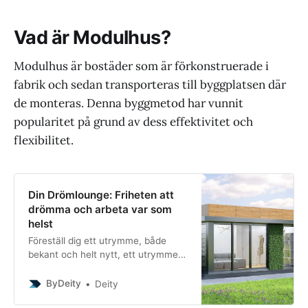
Vad är Modulhus?
Modulhus är bostäder som är förkonstruerade i
fabrik och sedan transporteras till byggplatsen där
de monteras. Denna byggmetod har vunnit
popularitet på grund av dess effektivitet och
flexibilitet.
Din Drömlounge: Friheten att
drömma och arbeta var som
helst
Föreställ dig ett utrymme, både
bekant och helt nytt, ett utrymme
som är ditt och endast ditt. Du är
arkitekten, konstnären, berättaren.
ByDeity
Deity
Varje detalj är en reflektion av dig;