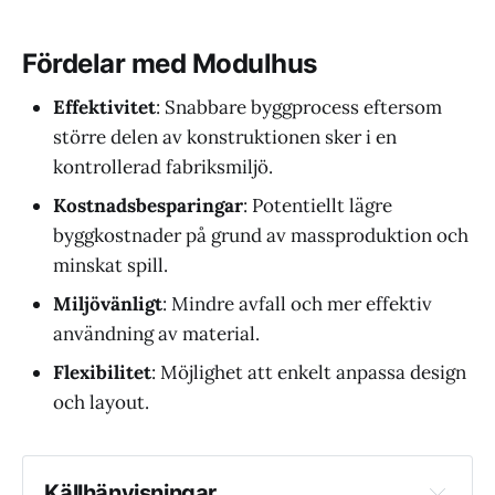
varje hörn andas din essens.
Välkommen till Din Drömlounge, ett
banbrytande koncept som lyfter
Fördelar med Modulhus
den växande trenden med mobila
företag till
Effektivitet
: Snabbare byggprocess eftersom
större delen av konstruktionen sker i en
kontrollerad fabriksmiljö.
Kostnadsbesparingar
: Potentiellt lägre
byggkostnader på grund av massproduktion och
minskat spill.
Miljövänligt
: Mindre avfall och mer effektiv
användning av material.
Flexibilitet
: Möjlighet att enkelt anpassa design
och layout.
Källhänvisningar