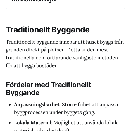
ScienceDirect: Modelling the role of modular 
construction's critical success factors in the 
overall sustainable success of Egyptian 
Traditionellt Byggande
housing projects
ResearchGate: Evaluation of Efficiency 
Traditionellt byggande innebär att huset byggs från
Modular High-Rise Buildings with multiple 
grunden direkt på platsen. Detta är den mest
case study
traditionella och fortfarande vanligaste metoden
U.S. Department of Energy: Modular 
för att bygga bostäder.
Construction: Energy-Efficiency Field Study 
in Commercial and Multifamily Buildings
Fördelar med Traditionellt
Byggande
Anpassningsbarhet
: Större frihet att anpassa
byggprocessen under byggets gång.
Lokala Material
: Möjlighet att använda lokala
material och arbetskraft.