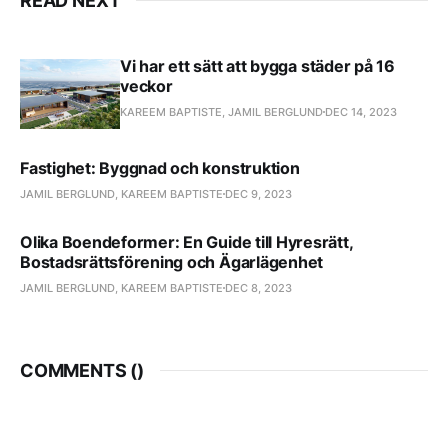
READ NEXT
byggnad
Vi har ett sätt att bygga städer på 16
veckor
KAREEM BAPTISTE, JAMIL BERGLUND
DEC 14, 2023
Fastighet: Byggnad och konstruktion
JAMIL BERGLUND, KAREEM BAPTISTE
DEC 9, 2023
Olika Boendeformer: En Guide till Hyresrätt,
Bostadsrättsförening och Ägarlägenhet
JAMIL BERGLUND, KAREEM BAPTISTE
DEC 8, 2023
COMMENTS (
)