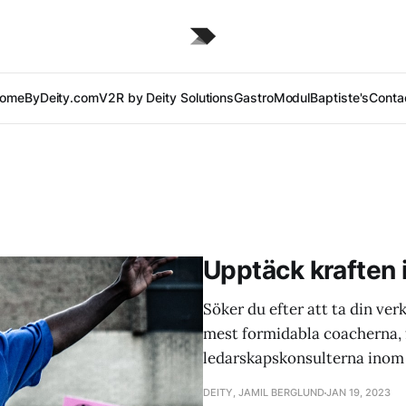
ome
ByDeity.com
V2R by Deity Solutions
GastroModul
Baptiste's
Conta
Upptäck kraften 
Söker du efter att ta din ver
mest formidabla coacherna, f
ledarskapskonsulterna inom
DEITY, JAMIL BERGLUND
JAN 19, 2023