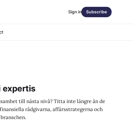
Sign in
Subscribe
ct
i expertis
ksamhet till nästa nivå? Titta inte längre än de
inansiella rådgivarna, affärsstrategerna och
 branschen.